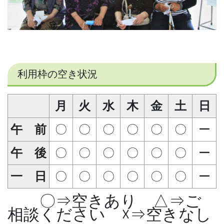
利用枠の空き状況
月
火
水
木
金
土
日
午 前
〇
〇
〇
〇
〇
〇
ー
午 後
〇
〇
〇
〇
〇
〇
ー
一 日
〇
〇
〇
〇
〇
〇
ー
〇⇒空きあり △⇒ご
相談ください ☓⇒空きなし