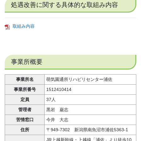
処遇改善に関する具体的な取組み内容
取組み内容
事業所概要
事業所名
萌気園通所リハビリセンター浦佐
事業所番号
1512410414
定員
37人
管理者
黒岩 巌志
苦情窓口
今井 大志
住所
〒949-7302 新潟県南魚沼市浦佐5363-1
JR上越新幹線・上越線「浦佐」より徒歩10