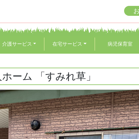
介護サービス
在宅サービス
病児保育室
人ホーム 「すみれ草」