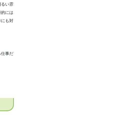
明るい雰
療的には
診にも対
る仕事だ