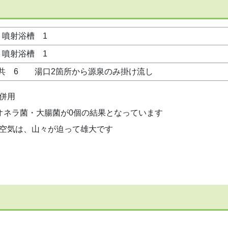
噴射浴槽 1
噴射浴槽 1
共 6 湯口2箇所から源泉のみ掛け流し
併用
オネラ菌・大腸菌が0個の結果となっています
空気は、山々が迫って雄大です