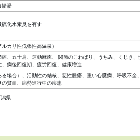
力揚湯
微硫化水素臭を有す
アルカリ性低張性高温泉）
節痛、五十肩、運動麻痺、 関節のこわばり、うちみ、くじき、
性、病後回復期、疲労回復、健康増進
ある場合）、活動性の結核、悪性腫瘍、重い心臓病、呼吸不全
度の貧血、病勢進行中の疾患
新潟県