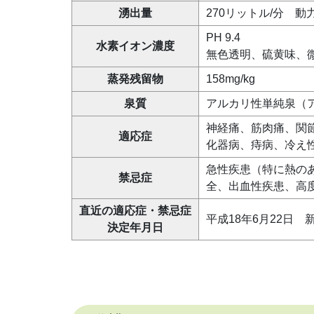
湧出量
270リットル/分 動
PH 9.4
水素イオン濃度
無色透明、硫黄味、
蒸発残留物
158mg/kg
泉質
アルカリ性単純泉（
神経痛、筋肉痛、関
適応症
化器病、痔病、冷え
急性疾患（特に熱の
禁忌症
全、出血性疾患、高
直近の適応症・禁忌症
平成18年6月22日 
決定年月日