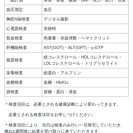
一般計測
身長・体重・腹囲・BMI・視力・聴力・色覚
血圧測定
血圧
胸部X線検査
デジタル撮影
心電図検査
安静時
貧血検査
色素量・赤血球数・ヘマトクリット
肝機能検査
AST(GOT)・ALT(GPT)・γ-GTP
総コレステロール・HDLコレステロール・
脂質検査
LDLコレステロール・トリグリセライド
栄養検査
総蛋白・アルブミン
血糖検査
血糖・HbA1c
尿検査
尿糖・蛋白・潜血
＊検査項目は、必要とされる健康診断により変わってきます。
必要とされる検査項目をお申しつけください。
＊検査項目により、当日は検査のみ行い一旦帰宅していただき、
概ね1週間後に結果を受け取りに来ていただきます。