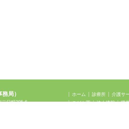
事務局）
ホーム
診療所
介護サ
二日町205-6
こども園
法人情報
職
5-778-0080
プライバシーポリシー
Copyright © 2020 - 2026 Moegikai. All Rights Reserved.